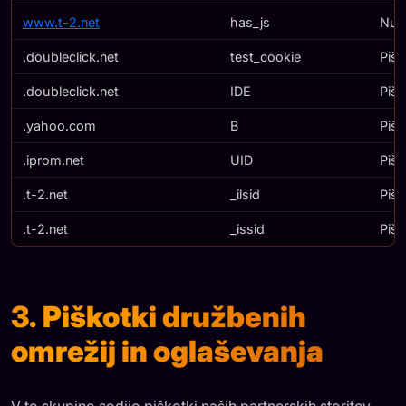
www.t-2.net
has_js
Nuje
.doubleclick.net
test_cookie
Pišk
.doubleclick.net
IDE
Pišk
.yahoo.com
B
Pišk
.iprom.net
UID
Pišk
.t-2.net
_ilsid
Pišk
.t-2.net
_issid
Pišk
3. Piškotki družbenih
omrežij in oglaševanja