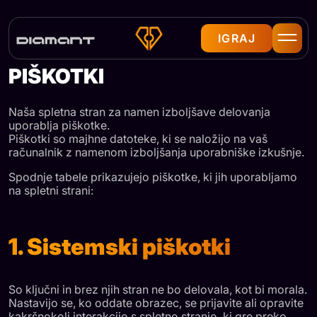
ESPORTS V
ODISEJI
IGRAJ
PROFESIONALNA
PIŠKOTKI
EKIPA
Naša spletna stran za namen izboljšave delovanja
GAMING
uporablja piškotke.
OPREMA
Piškotki so majhne datoteke, ki se naložijo na vaš
računalnik z namenom izboljšanja uporabniške izkušnje.
IGRAJ Z
Spodnje tabele prikazujejo piškotke, ki jih uporabljamo
NAMI
na spletni strani:
ZAKAJ
1. Sistemski piškotki
REZERVIRATI
TERMIN
So ključni in brez njih stran ne bo delovala, kot bi morala.
Nastavijo se, ko oddate obrazec, se prijavite ali opravite
PONUDBA
kakršnokoli interakcijo s spletno stranjo, ki gre preko