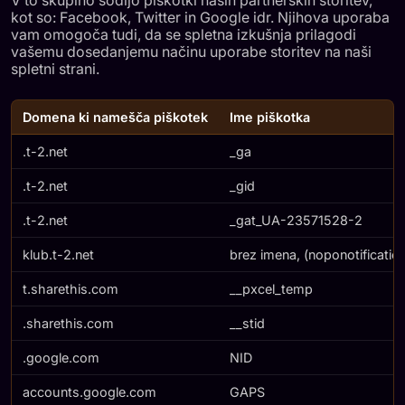
V to skupino sodijo piškotki naših partnerskih storitev,
kot so: Facebook, Twitter in Google idr. Njihova uporaba
vam omogoča tudi, da se spletna izkušnja prilagodi
vašemu dosedanjemu načinu uporabe storitev na naši
spletni strani.
Domena ki namešča piškotek
Ime piškotka
.t-2.net
_ga
.t-2.net
_gid
.t-2.net
_gat_UA-23571528-2
klub.t-2.net
brez imena, (noponotificatio
t.sharethis.com
__pxcel_temp
.sharethis.com
__stid
.google.com
NID
accounts.google.com
GAPS