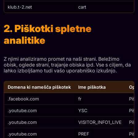
klub.t-2.net
cart
2. Piškotki spletne
analitike
Z njimi analiziramo promet na naši strani. Beležimo
obisk, oglede strani, trajanje obiska ipd. Vse s ciljem, da
lahko izboljšamo tudi vašo uporabniško izkušnjo.
Domena ki namešča piškotek
Ime piškotka
Opi
.facebook.com
fr
Pišk
.youtube.com
YSC
Pišk
.youtube.com
VISITOR_INFO1_LIVE
Pišk
.youtube.com
PREF
Pišk