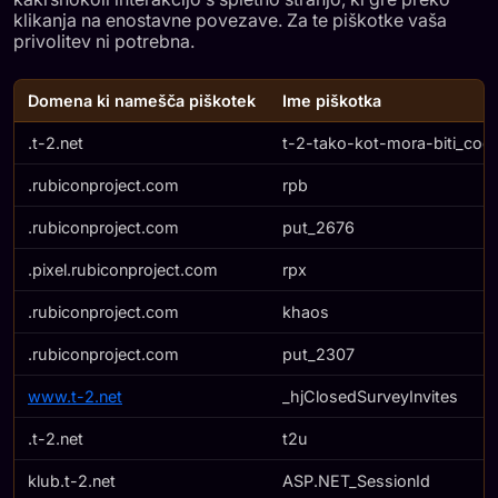
ZA NAJEM
klikanja na enostavne povezave. Za te piškotke vaša
privolitev ni potrebna.
GAMING
SCENA
Domena ki namešča piškotek
Ime piškotka
.t-2.net
t-2-tako-kot-mora-biti_cook
.rubiconproject.com
rpb
.rubiconproject.com
put_2676
.pixel.rubiconproject.com
rpx
.rubiconproject.com
khaos
.rubiconproject.com
put_2307
www.t-2.net
_hjClosedSurveyInvites
.t-2.net
t2u
klub.t-2.net
ASP.NET_SessionId